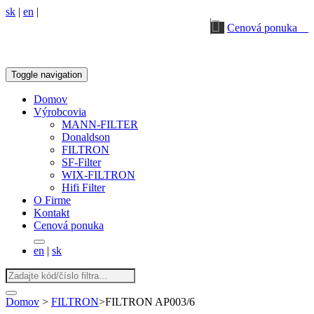
sk
|
en
|
Cenová ponuka
Toggle navigation
Domov
Výrobcovia
MANN-FILTER
Donaldson
FILTRON
SF-Filter
WIX-FILTRON
Hifi Filter
O Firme
Kontakt
Cenová ponuka
en
|
sk
Domov
>
FILTRON
>
FILTRON AP003/6