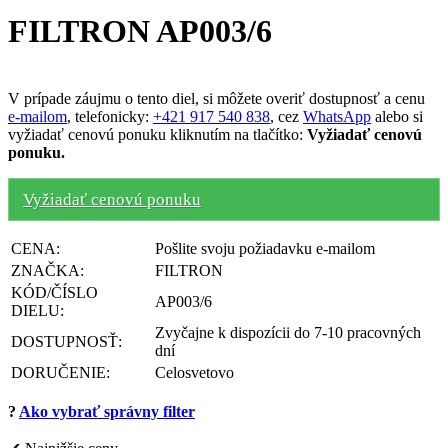
FILTRON AP003/6
V prípade záujmu o tento diel, si môžete overiť dostupnosť a cenu
e-mailom
, telefonicky:
+421 917 540 838
, cez
WhatsApp
alebo si
vyžiadať cenovú ponuku kliknutím na tlačítko:
Vyžiadať cenovú
ponuku.
Vyžiadať cenovú ponuku
CENA:
Pošlite svoju požiadavku e-mailom
ZNAČKA:
FILTRON
KÓD/ČÍSLO
AP003/6
DIELU:
Zvyčajne k dispozícii do 7-10 pracovných
DOSTUPNOSŤ:
dní
DORUČENIE:
Celosvetovo
?
Ako vybrať správny filter