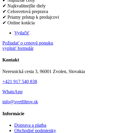
✔
Najnižšie ceny
✔
Najkvalitnejšie diely
✔
Celosvetová preprava
✔
Priamy prístup k predajcovi
✔
Online kotácia
Vytlačiť
Požiadať o cenovú ponuku
vyplniť formulár
Kontakt
Neresnická cesta 3, 96001 Zvolen, Slovakia
+421 917 540 838
WhatsApp
info@svetfiltrov.sk
Informácie
Doprava a platba
Obchodné podmienky